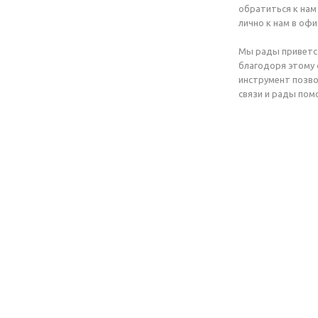
обратиться к нам
лично к нам в офи
Мы рады приветст
благодоря этому 
инструмент позво
связи и рады пом