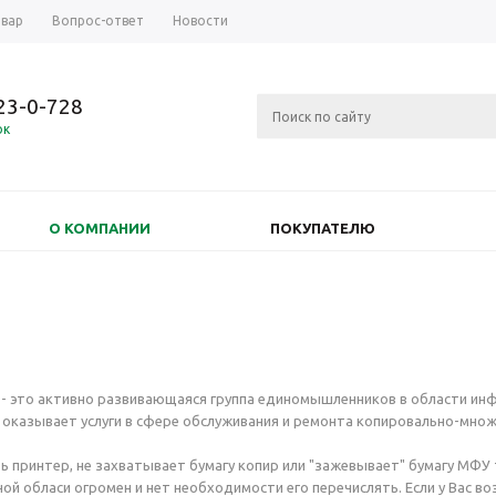
овар
Вопрос-ответ
Новости
723-0-728
ок
О КОМПАНИИ
ПОКУПАТЕЛЮ
- это активно развивающаяся группа единомышленников в области ин
оказывает услуги в сфере обслуживания и ремонта копировально-множ
ь принтер, не захватывает бумагу копир или "зажевывает" бумагу МФУ 
нной обласи огромен и нет необходимости его перечислять. Если у Вас