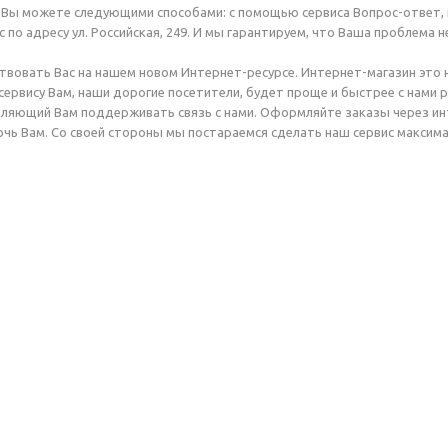
 Вы можете следующими способами: с помощью сервиса Вопрос-ответ, по
с по адресу ул. Российская, 249. И мы гарантируем, что Ваша проблема н
вовать Вас на нашем новом Интернет-ресурсе. Интернет-магазин это н
сервису Вам, наши дорогие посетители, будет проще и быстрее с нами р
ляющий Вам поддерживать связь с нами. Оформляйте заказы через инте
очь Вам. Со своей стороны мы постараемся сделать наш сервис максим