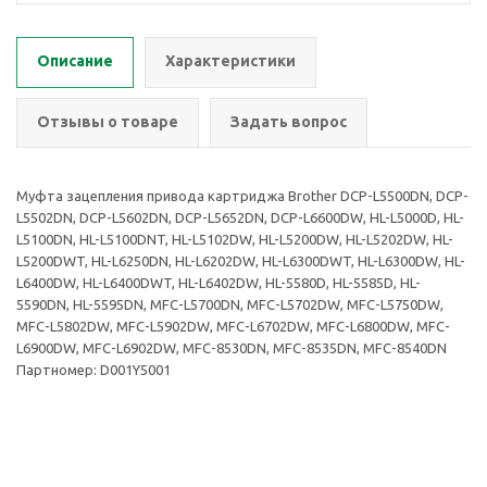
Описание
Характеристики
Отзывы о товаре
Задать вопрос
Муфта зацепления привода картриджа Brother DCP-L5500DN, DCP-
L5502DN, DCP-L5602DN, DCP-L5652DN, DCP-L6600DW, HL-L5000D, HL-
L5100DN, HL-L5100DNT, HL-L5102DW, HL-L5200DW, HL-L5202DW, HL-
L5200DWT, HL-L6250DN, HL-L6202DW, HL-L6300DWT, HL-L6300DW, HL-
L6400DW, HL-L6400DWT, HL-L6402DW, HL-5580D, HL-5585D, HL-
5590DN, HL-5595DN, MFC-L5700DN, MFC-L5702DW, MFC-L5750DW,
MFC-L5802DW, MFC-L5902DW, MFC-L6702DW, MFC-L6800DW, MFC-
L6900DW, MFC-L6902DW, MFC-8530DN, MFC-8535DN, MFC-8540DN
Партномер: D001Y5001