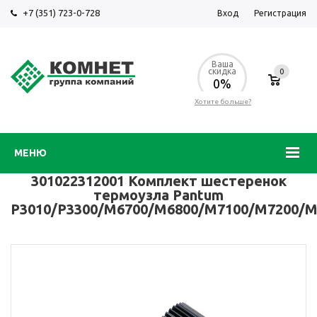
+7 (351) 723-0-728
Вход
Регистрация
Ваша
скидка
0
0%
Хотите больше?
МЕНЮ
301022312001 Комплект шестеренок
термоузла Pantum
P3010/P3300/M6700/M6800/M7100/M7200/M