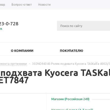
овар
Вопрос-ответ
Новости
723-0-728
ок
О КОМПАНИИ
ПОКУПАТЕЛЮ
емонта оргтехники
-
302ND94340 Ролик подхвата Kyocera TASKalfa 4002i/
подхвата Kyocera TASKa
CET7847
Магазин (Российская 249)