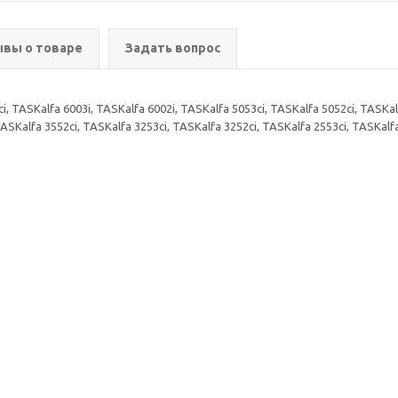
вы о товаре
Задать вопрос
 TASKalfa 6003i, TASKalfa 6002i, TASKalfa 5053ci, TASKalfa 5052ci, TASKalf
 TASKalfa 3552ci, TASKalfa 3253ci, TASKalfa 3252ci, TASKalfa 2553ci, TASKa