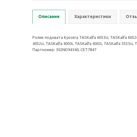
Описание
Характеристики
Отзы
Ролик подхвата Kyocera TASKalfa 6053ci, TASKalfa 6052ci,
4052ci, TASKalfa 4003i, TASKalfa 4002i, TASKalfa 3553ci,
Партномер: 302ND94340, CET7847