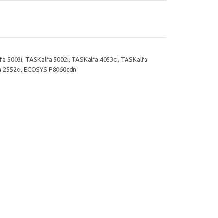
a 5003i, TASKalfa 5002i, TASKalfa 4053ci, TASKalfa
lfa 2552ci, ECOSYS P8060cdn