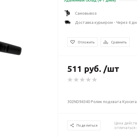
Удаленный склад (4-7 дней)
Самовывоз
Доставка курьером - Через 4 дн
Отложить
Сравнить
511 руб. /шт
302ND94340 Ролик подхвата Kyocera 
Цена действ
Поделиться
отличаться 