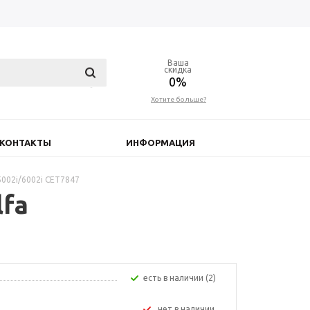
Ваша
скидка
0%
Хотите больше?
КОНТАКТЫ
ИНФОРМАЦИЯ
5002i/6002i CET7847
lfa
Есть в наличии (2)
Нет в наличии