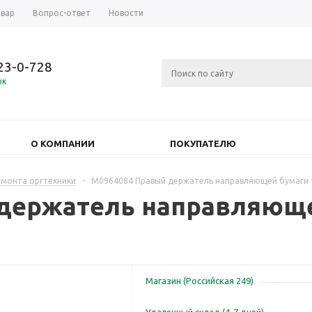
овар
Вопрос-ответ
Новости
723-0-728
ок
О КОМПАНИИ
ПОКУПАТЕЛЮ
емонта оргтехники
-
M0964084 Правый держатель направляющей бумаги 
 держатель направляющ
Магазин (Российская 249)