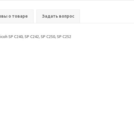
вы о товаре
Задать вопрос
h SP C240, SP C242, SP C250, SP C252