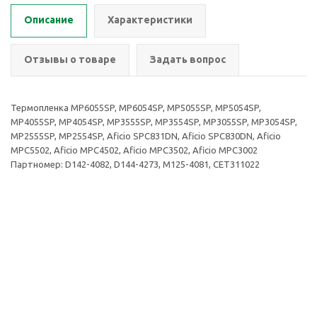
Описание
Характеристики
Отзывы о товаре
Задать вопрос
Термопленка MP6055SP, MP6054SP, MP5055SP, MP5054SP,
MP4055SP, MP4054SP, MP3555SP, MP3554SP, MP3055SP, MP3054SP,
MP2555SP, MP2554SP, Aficio SPC831DN, Aficio SPC830DN, Aficio
MPC5502, Aficio MPC4502, Aficio MPC3502, Aficio MPC3002
Партномер: D142-4082, D144-4273, M125-4081, CET311022