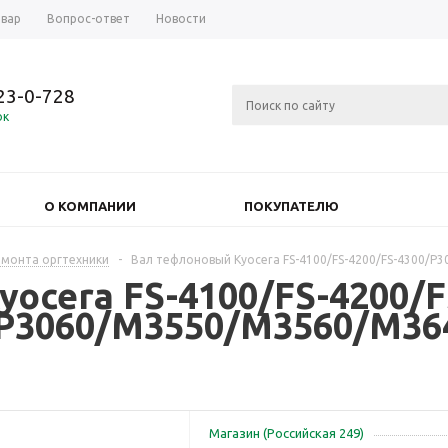
овар
Вопрос-ответ
Новости
723-0-728
ок
О КОМПАНИИ
ПОКУПАТЕЛЮ
емонта оргтехники
-
Вал тефлоновый Kyocera FS-4100/FS-4200/FS-4300/
ocera FS-4100/FS-4200/F
/P3060/M3550/M3560/M3
Магазин (Российская 249)