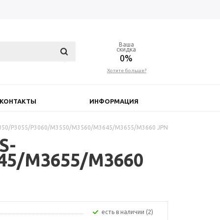
Ваша
скидка
0%
Хотите больше?
КОНТАКТЫ
ИНФОРМАЦИЯ
P3050/P3055/P3060/M3550/M3560/M3645/M3655/M3660 JPN
S-
645/M3655/M3660
Есть в наличии (2)