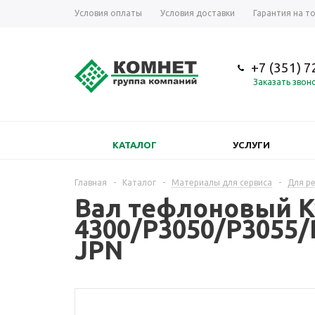
Условия оплаты
Условия доставки
Гарантия на т
+7 (351) 
Заказать звон
КАТАЛОГ
УСЛУГИ
Главная
-
Каталог
-
Материалы для сервиса
-
Для р
Вал тефлоновый Ky
4300/P3050/P3055
JPN