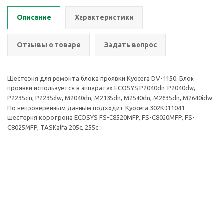
Описание
Характеристики
Отзывы о товаре
Задать вопрос
Шестерня для ремонта блока проявки Kyocera DV-1150. Блок
проявки используется в аппаратах ECOSYS P2040dn, P2040dw,
P2235dn, P2235dw, M2040dn, M2135dn, M2540dn, M2635dn, M2640idw
По непроверенным данным подходит Kyocera 302K011041
шестерня коротрона ECOSYS FS-C8520MFP, FS-C8020MFP, FS-
C8025MFP, TASKalfa 205c, 255c