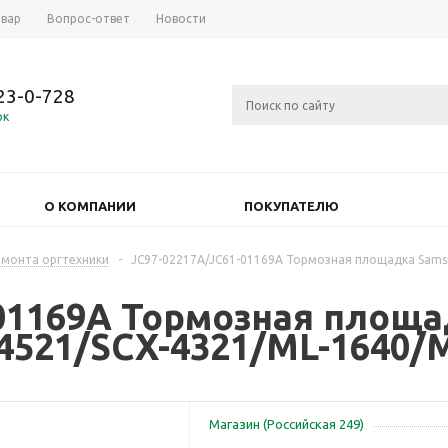
овар
Вопрос-ответ
Новости
723-0-728
ок
О КОМПАНИИ
ПОКУПАТЕЛЮ
емонта оргтехники
-
JC97-02217A/JC61-01169A Тормозная площадка Sams
-01169A Тормозная площа
4521/SCX-4321/ML-1640/
Магазин (Российская 249)