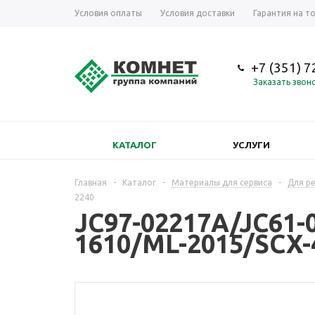
Условия оплаты
Условия доставки
Гарантия на т
+7 (351) 
Заказать звон
КАТАЛОГ
УСЛУГИ
Главная
-
Каталог
-
Материалы для сервиса
-
Для р
2240
JC97-02217A/JC61
1610/ML-2015/SCX-