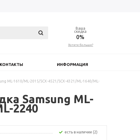
Ваша
скидка
0%
Хотите больше?
КОНТАКТЫ
ИНФОРМАЦИЯ
ung ML-1610/ML-2015/SCX-4521/SCX-4321/ML-1640/ML-
дка Samsung ML-
ML-2240
Есть в наличии (2)