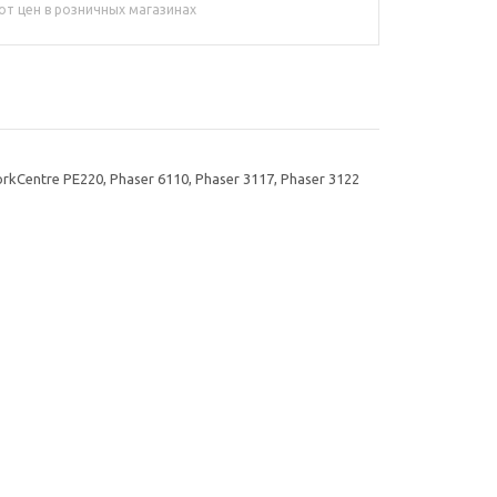
от цен в розничных магазинах
kCentre РE220, Phaser 6110, Phaser 3117, Phaser 3122