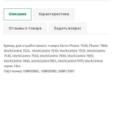
Описание
Характеристики
Отзывы о товаре
Задать вопрос
Бункер для отработанного тонера Xerox Phaser 7500, Phaser 7800,
WorkCentre 7525, WorkCentre 7530, WorkCentre 7535, WorkCentre
7545, WorkCentre 7556, WorkCentre 7830, WorkCentre 7835,
WorkCentre 7845, WorkCentre7855, WorkCentre7970, WorkCentre
серии 74xx
Партномер:108R00865, 108R00982, 008R13061