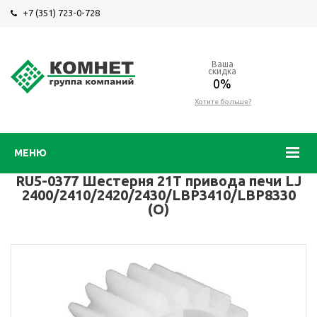
+7 (351) 723-0-728
Ваша
скидка
0%
Хотите больше?
МЕНЮ
RU5-0377 Шестерня 21T привода печи LJ
2400/2410/2420/2430/LBP3410/LBP8330
(O)