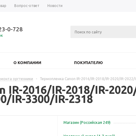
овар
Вопрос-ответ
Новости
723-0-728
ок
О КОМПАНИИ
ПОКУПАТЕЛЮ
емонта оргтехники
-
Термопленка Canon IR-2016/IR-2018/IR-2020/IR-2022/I
IR-2016/IR-2018/IR-2020/
0/IR-3300/IR-2318
Магазин (Российская 249)