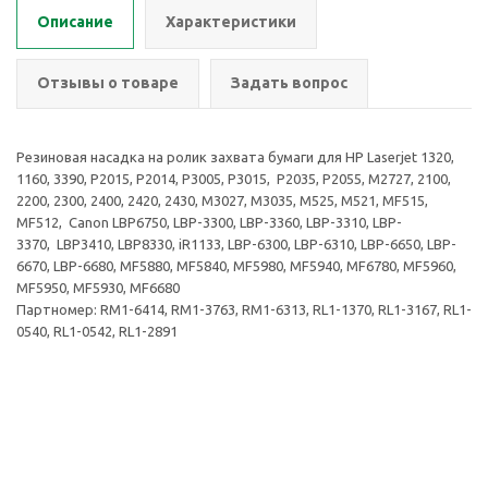
Описание
Характеристики
Отзывы о товаре
Задать вопрос
Резиновая насадка на ролик захвата бумаги для HP Laserjet 1320,
1160, 3390, P2015, P2014, P3005, P3015, P2035, P2055, M2727, 2100,
2200, 2300, 2400, 2420, 2430, M3027, M3035, M525, M521, MF515,
MF512, Canon LBP6750, LBP-3300, LBP-3360, LBP-3310, LBP-
3370, LBP3410, LBP8330, iR1133, LBP-6300, LBP-6310, LBP-6650, LBP-
6670, LBP-6680, MF5880, MF5840, MF5980, MF5940, MF6780, MF5960,
MF5950, MF5930, MF6680
Партномер: RM1-6414, RM1-3763, RM1-6313, RL1-1370, RL1-3167, RL1-
0540, RL1-0542, RL1-2891