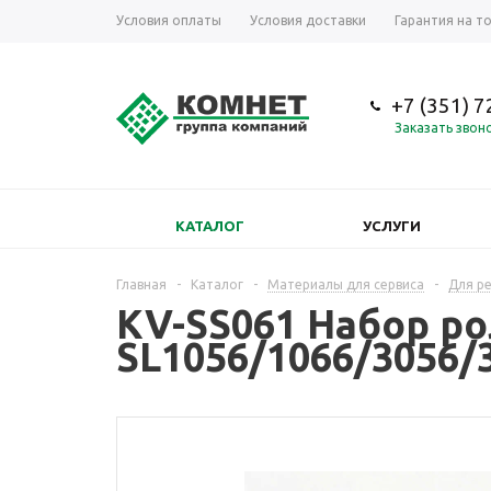
Условия оплаты
Условия доставки
Гарантия на т
+7 (351) 
Заказать звон
КАТАЛОГ
УСЛУГИ
Главная
-
Каталог
-
Материалы для сервиса
-
Для р
KV-SS061 Набор ро
SL1056/1066/3056/3