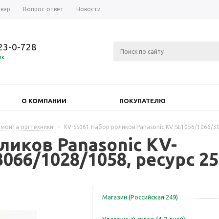
овар
Вопрос-ответ
Новости
723-0-728
ок
О КОМПАНИИ
ПОКУПАТЕЛЮ
емонта оргтехники
-
KV-SS061 Набор роликов Panasonic KV-SL1056/1066/30
ликов Panasonic KV-
066/1028/1058, ресурс 25
Магазин (Российская 249)