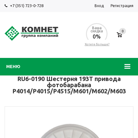
+7 (351) 723-0-728
Вход
Регистрация
Ваша
скидка
0
0%
Хотите больше?
МЕНЮ
RU6-0190 Шестерня 193T привода
фотобарабана
P4014/P4015/P4515/M601/M602/M603