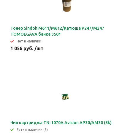
Тонер Sindoh M611/M612/Катюша P247/M247
TOMOEGAVA банка 350г
Нет в наличии
1 056 руб. /шт
Чип картриджа TN-1070A Avision AP30/AM30 (3k)
Eсть в наличии (5)