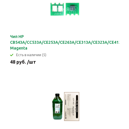
Чип HP
CB543A/CC533A/CE253A/CE263A/CE313A/CE323A/CE413A/C
Magenta
Eсть в наличии (5)
48 руб. /шт