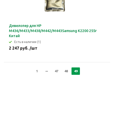
Девелопер для HP
M436/M433/M438/M442/M443Samsung K2200 255г
Китай
Eсть в наличии (1)
2 247 руб. /шт
1
47
48
49