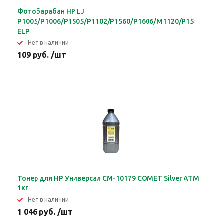
Фотобарабан HP LJ
P1005/P1006/P1505/P1102/P1560/P1606/M1120/P1566/P16
ELP
Нет в наличии
109 руб. /шт
Тонер для HP Универсал CM-10179 COMET Silver ATM
1кг
Нет в наличии
1 046 руб. /шт