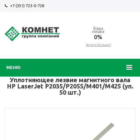
+7 (351) 723-0-728
Ваша
скидка
0%
Хотите больше?
МЕНЮ
Уплотняющее лезвие магнитного вала
HP LaserJet P2035/P2055/M401/M425 (уп.
50 шт.)