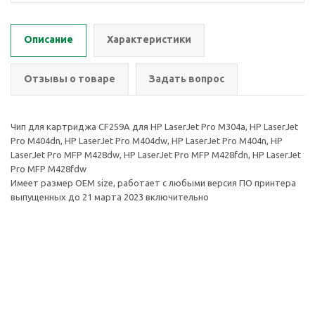
Описание
Характеристики
Отзывы о товаре
Задать вопрос
Чип для картриджа CF259A для HP LaserJet Pro M304a, HP LaserJet
Pro M404dn, HP LaserJet Pro M404dw, HP LaserJet Pro M404n, HP
LaserJet Pro MFP M428dw, HP LaserJet Pro MFP M428fdn, HP LaserJet
Pro MFP M428fdw
Имеет размер OEM size, работает с любыми версия ПО принтера
выпущенных до 21 марта 2023 включительно