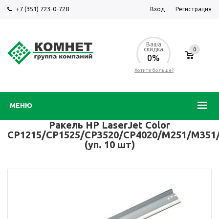
+7 (351) 723-0-728
Вход
Регистрация
Ваша
скидка
0
0%
Хотите больше?
МЕНЮ
Ракель HP LaserJet Color
CP1215/CP1525/CP3520/CP4020/M251/M35
(уп. 10 шт)