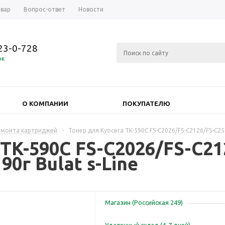
овар
Вопрос-ответ
Новости
723-0-728
ок
О КОМПАНИИ
ПОКУПАТЕЛЮ
емонта картриджей
-
Тонер для Kyocera TK-590C FS-C2026/FS-C2126/FS-C252
 TK-590C FS-C2026/FS-C21
90г Bulat s-Line
Магазин (Российская 249)