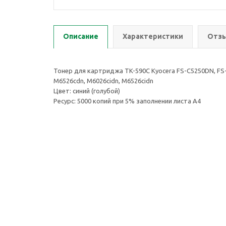
Описание
Характеристики
Отзы
Тонер для картриджа TK-590C Kyocera FS-C5250DN, FS
M6526cdn, M6026cidn, M6526cidn
Цвет: синий (голубой)
Ресурс: 5000 копий при 5% заполнении листа А4