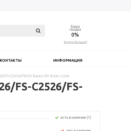
Ваша
скидка
0%
Хотите больше?
КОНТАКТЫ
ИНФОРМАЦИЯ
6/FS-C2626/P6026 банка 90г Bulat s-Line
26/FS-C2526/FS-
Есть в наличии (1)
Нет в наличии