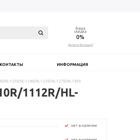
Ваша
скидка
0%
Хотите больше?
КОНТАКТЫ
ИНФОРМАЦИЯ
2R/HL-1230/HL-1240/HL-1250/HL-1270/HL-1430
110R/1112R/HL-
Нет в наличии
Нет в наличии