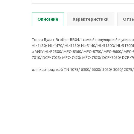
Описание
Характеристики
Отзы
Тонер Булат Brother BB04.1 самый популярный и универ
HL-1450/ HL-1470/ HL-5130/ HL-5140/ HL-5150D/ HL-5170D
и МФУ HL-P2500/ MFC-8360/ MFC-8750/ MFC-9600/ MFC-
7010/ DCP-7025/ MFC-7420/ MFC-7820/ DCP-7030/ DCP-7
для картриджей TN 1075/ 6300/ 6600/ 3030/ 3060/ 2075/ 