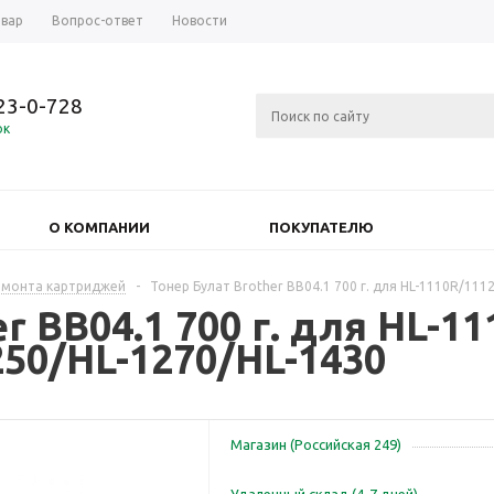
овар
Вопрос-ответ
Новости
723-0-728
ок
О КОМПАНИИ
ПОКУПАТЕЛЮ
емонта картриджей
-
Тонер Булат Brother BB04.1 700 г. для HL-1110R/111
r BB04.1 700 г. для HL-1
250/HL-1270/HL-1430
Магазин (Российская 249)