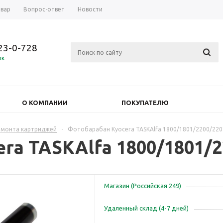
овар
Вопрос-ответ
Новости
723-0-728
ок
О КОМПАНИИ
ПОКУПАТЕЛЮ
емонта картриджей
-
Фотобарабан Kyocera TASKAlfa 1800/1801/2200/2201
ra TASKAlfa 1800/1801/2
Магазин (Российская 249)
Удаленный склад (4-7 дней)