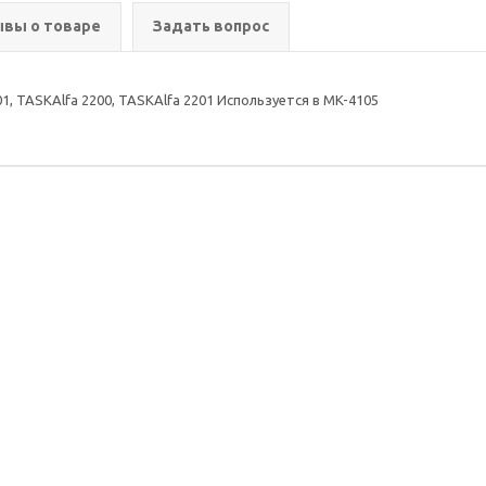
вы о товаре
Задать вопрос
1, TASKAlfa 2200, TASKAlfa 2201 Используется в MK-4105
ия
Помощь
Информация