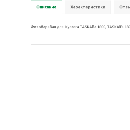
Описание
Характеристики
Отзы
Фотобарабан для Kyocera TASKAlfa 1800, TASKAlfa 180
2026 © ООО Группа Компаний Комнет
Компан
ИНН: 7451401174