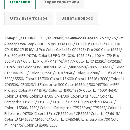
Описание
Характеристики
Отзывы о товаре
Задать вопрос
Тонер Булат HB105.3 Cyan (синий) химический идеально подходит
к аппаратам марки HP Color LJ CM1312/ CP1210/ CP1215/ CP1510/
CP1515/ CP1518/ LJ Pro Color CM1415/ CP1525/ Pro 200 Сolor M251/
Pro 200 MFP M276/ Color LJ PRO CP1020/ 1025 / Pro 100 M175/ Pro
200 M275/ Color LJ Pro MFP M176/ M177/ Color LJ CM2320/ CP2025/
LJ Pro 300 Сolor M351 300 MFP M375 /400 M451/400 MFP M475/ Color
LJ 1500/ 2500/ Color LJ 2550 /2820 /2840/ Color LJ 2700/ 3000/ Color LJ
3500/ 3550/ Color LJ 3700/ Color LJ 3600/ Color LJ 3505/ 3800/ Color LJ
CM3530/ CP3525/ LJ Enterprise 500 Color M551n/ 500 M575dn MFP/
Pro 500 Color MFP M570/ Color LJ 4500/4550/ Color LJ 4600/ 4650/
Color LJ 4700/ Color LJ 4730/ CM4730/ Color LJ CP4005/ Color LJ
Enterprise CP4025/ CP4520/ CP4525/ Color LJ Enterprise CM4540/
Color LJ 5500/ 5550/ Color LJ Enterprise CP5520ser/ CP5525/ Color LJ
Enterprise M750/ Color LJ Pro CP5220ser/ CP5225/ Color LJ CP6015/
Color LJ CM6030/ CM6040/ Color LJ CM6049/ LJ Enterprise 700 Color
MFP M775/ Color LJ 8500/ 8550