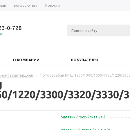
овар
Вопрос-ответ
Новости
723-0-728
ок
О КОМПАНИИ
ПОКУПАТЕЛЮ
емонта картриджей
-
Фотобарабан HP LJ 1200/1300/1000/1150/1220/3300
J
50/1220/3300/3320/3330/3
Магазин (Российская 249)