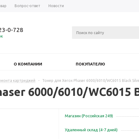
овар
Вопрос-ответ
Новости
723-0-728
ок
О КОМПАНИИ
ПОКУПАТЕЛЮ
емонта картриджей
-
Тонер для Xerox Phaser 6000/6010/WC6015 Black Silv
aser 6000/6010/WC6015 B
Магазин (Российская 249)
Удаленный склад (4-7 дней)