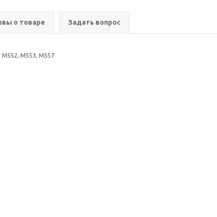
вы о товаре
Задать вопрос
A M552, M553, M557