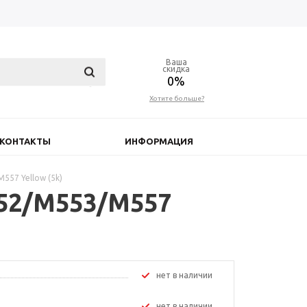
Ваша
скидка
0%
Хотите больше?
КОНТАКТЫ
ИНФОРМАЦИЯ
557 Yellow (5k)
552/M553/M557
Нет в наличии
Нет в наличии