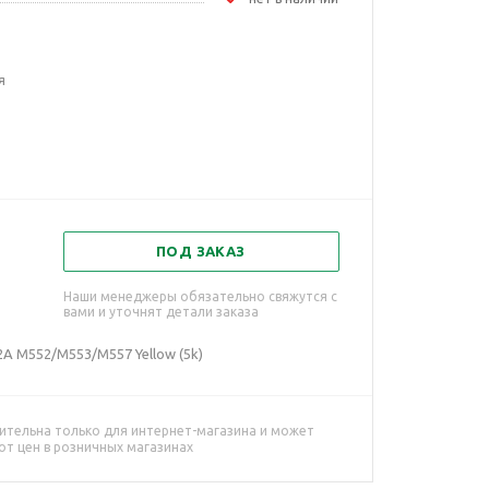
я
ПОД ЗАКАЗ
Наши менеджеры обязательно свяжутся с
вами и уточнят детали заказа
62A M552/M553/M557 Yellow (5k)
ительна только для интернет-магазина и может
от цен в розничных магазинах