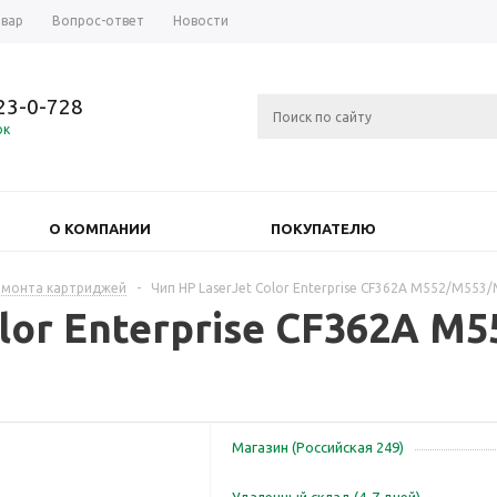
овар
Вопрос-ответ
Новости
723-0-728
ок
О КОМПАНИИ
ПОКУПАТЕЛЮ
емонта картриджей
-
Чип HP LaserJet Color Enterprise CF362A M552/M553/M
olor Enterprise CF362A M
Магазин (Российская 249)