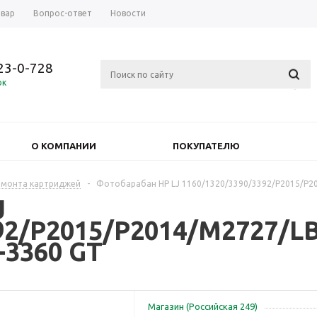
овар
Вопрос-ответ
Новости
723-0-728
ок
О КОМПАНИИ
ПОКУПАТЕЛЮ
емонта картриджей
-
Фотобарабан HP LJ 1160/1320/3390/3392/P2015/P20
J
92/P2015/P2014/M2727/LB
-3360 GT
Магазин (Российская 249)