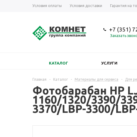
Условия оплаты
Условия доставки
Гарантия на т
+7 (351) 
Заказать звон
КАТАЛОГ
УСЛУГИ
Главная
-
Каталог
-
Материалы для сервиса
-
Для р
Фотобарабан HP L
1160/1320/3390/33
3370/LBP-3300/LBP