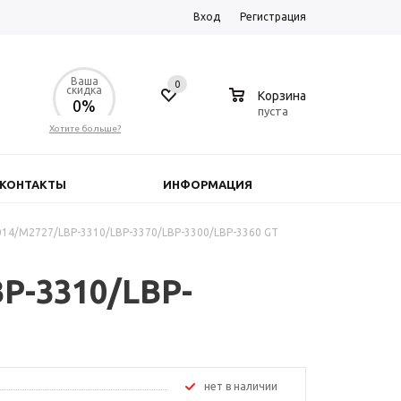
Вход
Регистрация
Ваша
0
0
скидка
Корзина
0%
пуста
Хотите больше?
КОНТАКТЫ
ИНФОРМАЦИЯ
14/M2727/LBP-3310/LBP-3370/LBP-3300/LBP-3360 GT
P-3310/LBP-
Нет в наличии