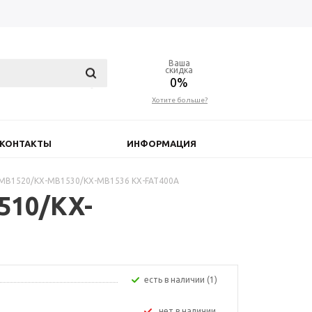
Ваша
скидка
0%
Хотите больше?
КОНТАКТЫ
ИНФОРМАЦИЯ
-MB1520/KX-MB1530/KX-MB1536 KX-FAT400A
510/KX-
Есть в наличии (1)
Нет в наличии