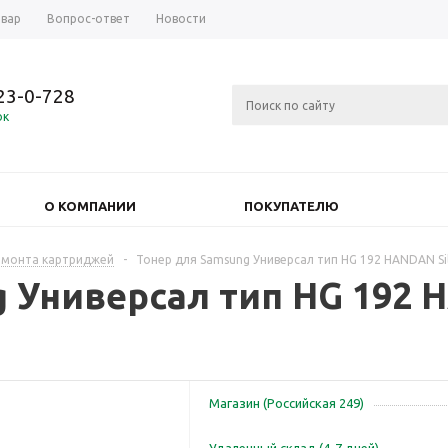
овар
Вопрос-ответ
Новости
723-0-728
ок
О КОМПАНИИ
ПОКУПАТЕЛЮ
емонта картриджей
-
Тонер для Samsung Универсал тип HG 192 HANDAN Si
 Универсал тип HG 192 
Магазин (Российская 249)