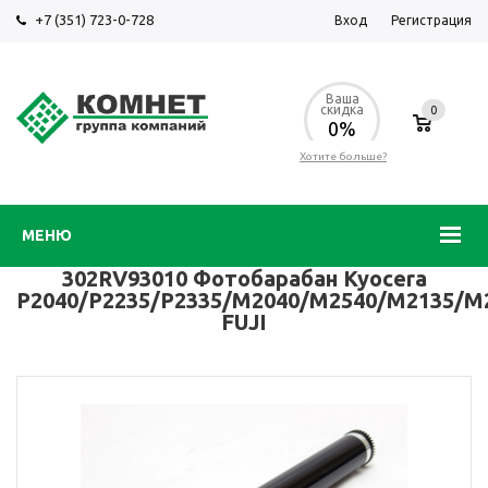
+7 (351) 723-0-728
Вход
Регистрация
Ваша
скидка
0
0%
Хотите больше?
МЕНЮ
302RV93010 Фотобарабан Kyocera
P2040/P2235/P2335/M2040/M2540/M2135/M
FUJI