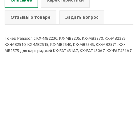
Описание
Характеристики
Отзывы о товаре
Задать вопрос
Тонер Panasonic KX-MB2230, KX-MB2235, KX-MB2270, KX-MB2275,
KX-MB2510, KX-MB2515, KX-MB2540, KX-MB2545, KX-MB2571, KX-
MB2575 для картриджей KX-FAT431A7, KX-FAT430A7, KX-FAT421A7