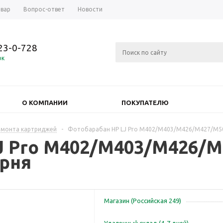
овар
Вопрос-ответ
Новости
723-0-728
ок
О КОМПАНИИ
ПОКУПАТЕЛЮ
емонта картриджей
-
Фотобарабан HP LJ Pro M402/M403/M426/M427/M50
J Pro M402/M403/M426/M
ерня
Магазин (Российская 249)