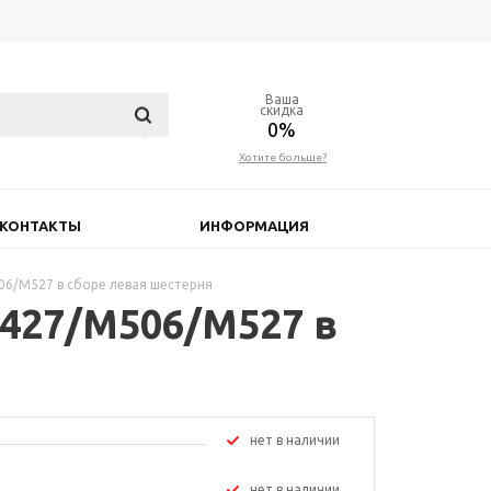
Ваша
скидка
0%
Хотите больше?
КОНТАКТЫ
ИНФОРМАЦИЯ
6/M527 в сборе левая шестерня
427/M506/M527 в
Нет в наличии
Нет в наличии