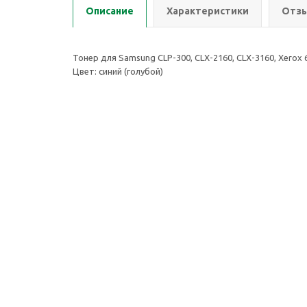
Описание
Характеристики
Отзы
Тонер для Samsung CLP-300, CLX-2160, CLX-3160, Xerox 
Цвет: синий (голубой)
2026 © ООО Группа Компаний Комнет
Компан