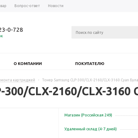
овар
Вопрос-ответ
Новости
723-0-728
ок
О КОМПАНИИ
ПОКУПАТЕЛЮ
емонта картриджей
-
Тонер Samsung CLP-300/CLX-2160/CLX-3160 Cyan Була
-300/CLX-2160/CLX-3160 C
Магазин (Российская 249)
Удаленный склад (4-7 дней)