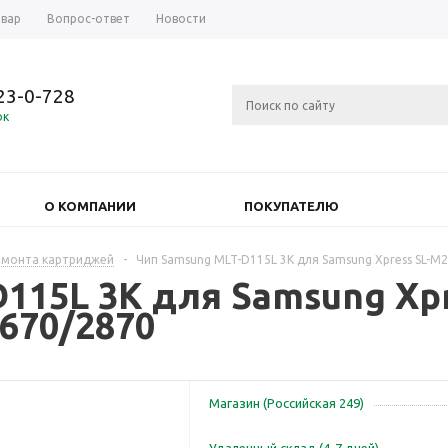
овар
Вопрос-ответ
Новости
723-0-728
ок
О КОМПАНИИ
ПОКУПАТЕЛЮ
емонта картриджей
-
Чип Samsung MLT-D115L 3K для Samsung Xpress SL-M
115L 3K для Samsung Xpr
670/2870
Магазин (Российская 249)