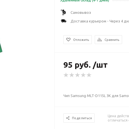
Удаленный склад (4-7 дней)
Самовывоз
Доставка курьером - Через 4 дн
Отложить
Сравнить
95 руб. /шт
Чип Samsung MLT-D115L 3K для Sams
Цена действ
Поделиться
отличаться 