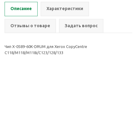
Описание
Характеристики
Отзывы о товаре
Задать вопрос
Чип X-0589-60K-DRUM для Xerox CopyCentre
C118/M118/M118i/C123/128/133