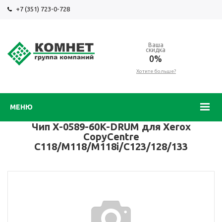
+7 (351) 723-0-728
Ваша
скидка
0%
Хотите больше?
МЕНЮ
Чип X-0589-60K-DRUM для Xerox
CopyCentre
C118/M118/M118i/C123/128/133