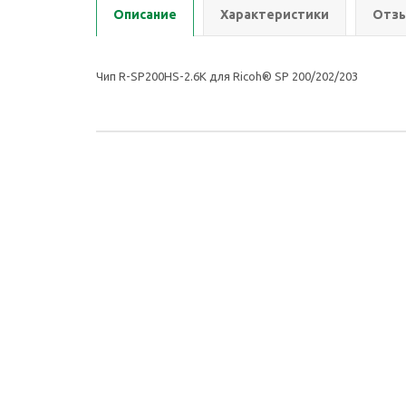
Описание
Характеристики
Отзы
Чип R-SP200HS-2.6K для Ricoh® SP 200/202/203
2026 © ООО Группа Компаний Комнет
Компан
ИНН: 7451401174