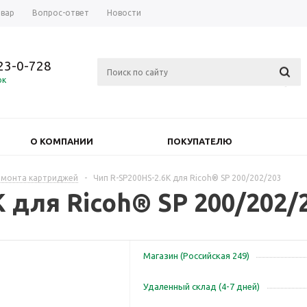
овар
Вопрос-ответ
Новости
723-0-728
ок
О КОМПАНИИ
ПОКУПАТЕЛЮ
емонта картриджей
-
Чип R-SP200HS-2.6K для Ricoh® SP 200/202/203
K для Ricoh® SP 200/202/
Магазин (Российская 249)
Удаленный склад (4-7 дней)