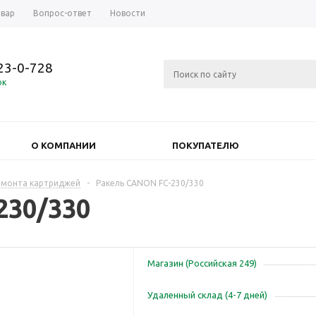
овар
Вопрос-ответ
Новости
723-0-728
ок
О КОМПАНИИ
ПОКУПАТЕЛЮ
емонта картриджей
-
Ракель CANON FC-230/330
230/330
Магазин (Российская 249)
Удаленный склад (4-7 дней)