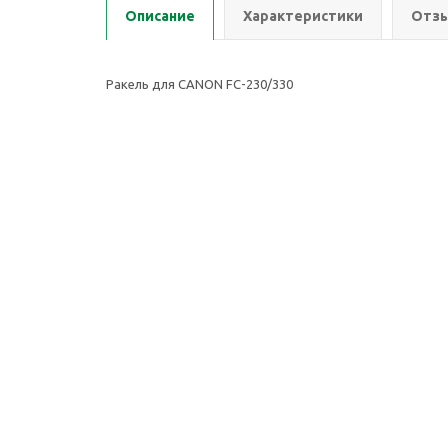
Описание
Характеристики
Отзы
Ракель для CANON FC-230/330
2026 © ООО Группа Компаний Комнет
Компан
ИНН: 7451401174