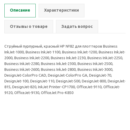
Описание
Характеристики
Отзывы о товаре
Задать вопрос
Струйный пурпурный, красный HP №82 для плоттеров Business
InkJet-1000, Business InkJet-1100, Business InkJet-1200, Business InkJet-
2000, Business InkJet-2200, Business InkJet-2230, Business InkJet-2250,
Business InkJet-2280, Business InkJet-2300, Business InkJet-2500,
Business InkJet-2600, Business InkJet-2800, Business InkJet-3000,
DesignJet-ColorPro CAD, DesignJet-ColorPro GA, DesignJet-70,
DesignJet-100, DesignJet-110, DesignJet-500, DesignJet-800, DesignJet-
815, DesignJet-820, InkJet Printer-CP1700, OfficeJet-9110, OfficeJet-
9120, OfficeJet-9130, OfficeJet Pro-K850