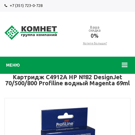
+7 (351) 723-0-728
Ваша
скидка
0%
Хотите больше?
МЕНЮ
Картридж C4912A HP №82 DesignJet
70/500/800 Profiline водный Magenta 69ml