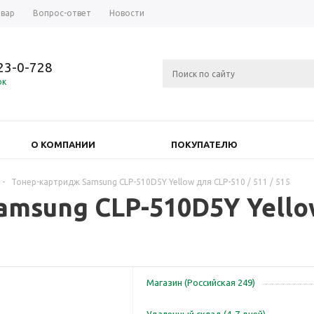
овар
Вопрос-ответ
Новости
723-0-728
ок
О КОМПАНИИ
ПОКУПАТЕЛЮ
-
Тонер-картридж Samsung CLP-510D5Y Yellow для CLP-510 / 511 / 515
msung CLP-510D5Y Yellow
Магазин (Российская 249)