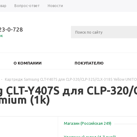
овар
Вопрос-ответ
Новости
723-0-728
ок
О КОМПАНИИ
ПОКУПАТЕЛЮ
-
Картридж Samsung CLT-Y407S для CLP-320/CLP-325/CLX-3185 Yellow UNITO
CLT-Y407S для CLP-320/
mium (1k)
Магазин (Российская 249)