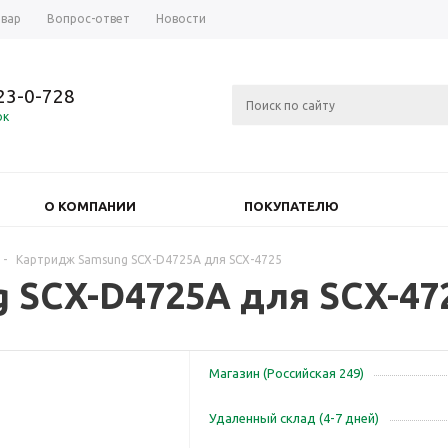
овар
Вопрос-ответ
Новости
723-0-728
ок
О КОМПАНИИ
ПОКУПАТЕЛЮ
-
Картридж Samsung SCX-D4725A для SCX-4725
 SCX-D4725A для SCX-47
Магазин (Российская 249)
Удаленный склад (4-7 дней)