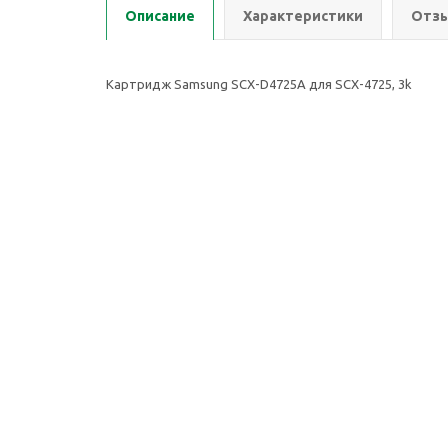
Описание
Характеристики
Отзы
Картридж Samsung SCX-D4725A для SCX-4725, 3k
2026 © ООО Группа Компаний Комнет
Компан
ИНН: 7451401174