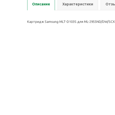
Описание
Характеристики
Отзы
Картридж Samsung MLT-D103S для ML-2955ND/DW/SCX-4
2026 © ООО Группа Компаний Комнет
Компан
ИНН: 7451401174