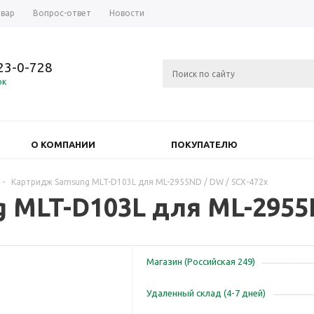
овар
Вопрос-ответ
Новости
723-0-728
ок
О КОМПАНИИ
ПОКУПАТЕЛЮ
-
Картридж Samsung MLT-D103L для ML-2955ND / DW / SCX-472x
MLT-D103L для ML-2955N
Магазин (Российская 249)
Удаленный склад (4-7 дней)