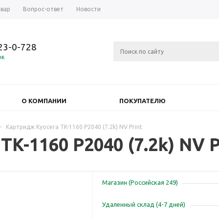
овар
Вопрос-ответ
Новости
723-0-728
ок
О КОМПАНИИ
ПОКУПАТЕЛЮ
-
Картридж Kyocera TK-1160 P2040 (7.2k) NV Print
K-1160 P2040 (7.2k) NV P
Магазин (Российская 249)
Удаленный склад (4-7 дней)