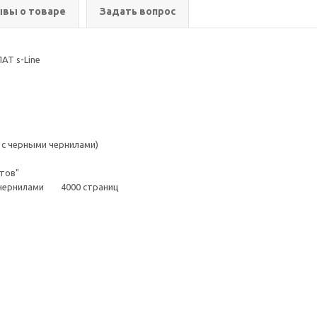
вы о товаре
Задать вопрос
АТ s-Line
с черными чернилами)
тов"
и чернилами 4000 страниц