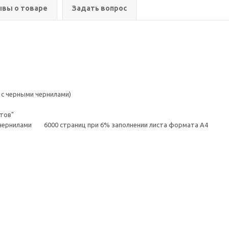
вы о товаре
Задать вопрос
с черными чернилами)
тов"
и чернилами 6000 страниц при 6% заполнении листа формата А4