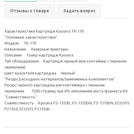
Отзывы о товаре
Задать вопрос
Характеристики Картридж Kyocera TK-170
"Основные характеристики"
Модель TK-170
Назначение Лазерные принтеры
Описание Тонер-картридж Kyocera
Тип оборудования Картридж черный (или контейнер с черными
чернилами)
Цвет красителя картриджа Черный
"Ресурс расходных материалов/заменяемых компонентов"
Ресурс черного картриджа или контейнера с черными
чернилами 7200 страниц при 6% заполнении листа формата А4
"Совместимость"
Совместимость Kyocera FS-1320D, FS-1320DN, FS-1370DN, ECOSYS
P2135d, ECOSYS P2135dn