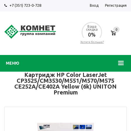
+7 (351) 723-0-728
Вход
Регистрация
Ваша
скидка
0
0%
Хотите больше?
МЕНЮ
Картридж HP Color LaserJet
CP3525/CM3530/M551/M570/M575
CE252A/CE402A Yellow (6k) UNITON
Premium