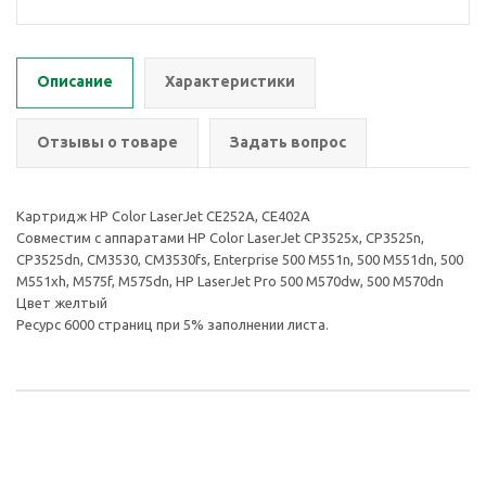
Описание
Характеристики
Отзывы о товаре
Задать вопрос
Картридж HP Color LaserJet CE252A, CE402A
Совместим с аппаратами HP Color LaserJet CP3525x, CP3525n,
CP3525dn, CM3530, CM3530fs, Enterprise 500 M551n, 500 M551dn, 500
M551xh, M575f, M575dn, HP LaserJet Pro 500 M570dw, 500 M570dn
Цвет желтый
Ресурс 6000 страниц при 5% заполнении листа.