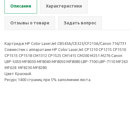
Описание
Характеристики
Отзывы о товаре
Задать вопрос
Картридж HP Color LaserJet CB543A/CE323/CF213A/Canon 716/731
Совместим с аппаратами HP Color LaserJet CP1210 CP1215 CP1510
CP1515 CP1518 CM1312 CP1525 CM1415 CM200 M251 M276 Canon
LBP-5050 MF8030 MF8040 MF8050 MF8080 LBP-7100 LBP-7110 MF263
MF628 MF8230 MF8280
Цвет Красный.
Ресурс 1400 страниц при 5% заполнении листа.