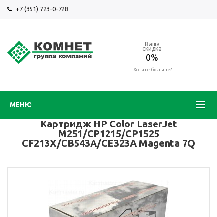
+7 (351) 723-0-728
Ваша
скидка
0%
Хотите больше?
МЕНЮ
Картридж HP Color LaserJet
M251/CP1215/CP1525
CF213X/CB543A/CE323A Magenta 7Q