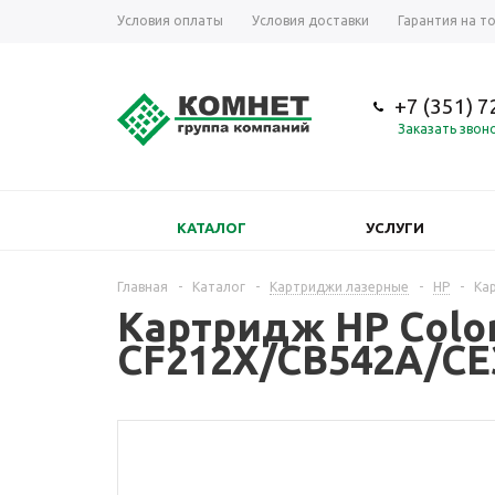
Условия оплаты
Условия доставки
Гарантия на т
+7 (351) 
Заказать звон
КАТАЛОГ
УСЛУГИ
Главная
-
Каталог
-
Картриджи лазерные
-
HP
-
Ка
Картридж HP Color
CF212X/CB542A/CE