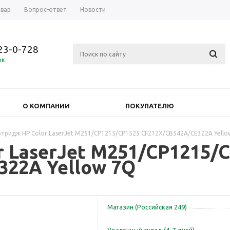
овар
Вопрос-ответ
Новости
723-0-728
ок
О КОМПАНИИ
ПОКУПАТЕЛЮ
ртридж HP Color LaserJet M251/CP1215/CP1525 CF212X/CB542A/CE322A Yello
 LaserJet M251/CP1215/
322A Yellow 7Q
Магазин (Российская 249)