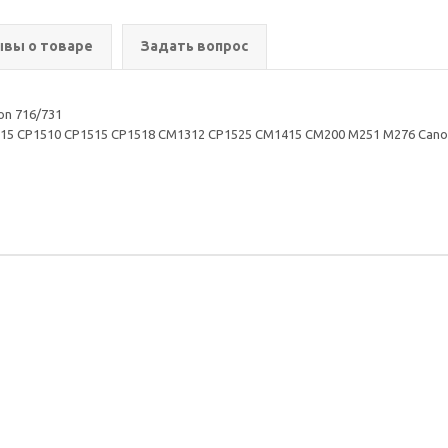
вы о товаре
Задать вопрос
on 716/731
1215 CP1510 CP1515 CP1518 CM1312 CP1525 CM1415 CM200 M251 M276 Can