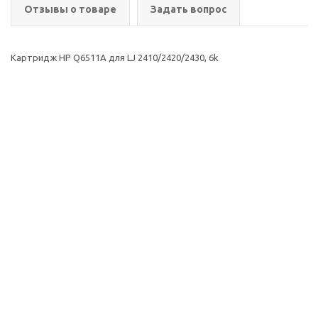
Отзывы о товаре
Задать вопрос
Картридж HP Q6511A для LJ 2410/2420/2430, 6k
2026 © ООО Группа
Компания
Компаний Комнет
Помощь